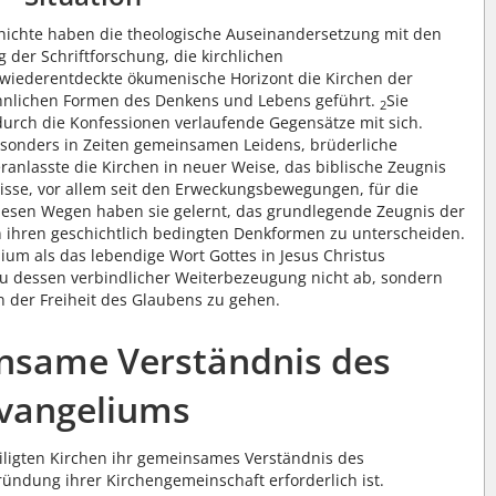
chichte haben die theologische Auseinandersetzung mit den
 der Schriftforschung, die kirchlichen
iederentdeckte ökumenische Horizont die Kirchen der
hnlichen Formen des Denkens und Lebens geführt.
Sie
2
durch die Konfessionen verlaufende Gegensätze mit sich.
onders in Zeiten gemeinsamen Leidens, brüderliche
veranlasste die Kirchen in neuer Weise, das biblische Zeugnis
isse, vor allem seit den Erweckungsbewegungen, für die
iesen Wegen haben sie gelernt, das grundlegende Zeugnis der
 ihren geschichtlich bedingten Denkformen zu unterscheiden.
ium als das lebendige Wort Gottes in Jesus Christus
u dessen verbindlicher Weiterbezeugung nicht ab, sondern
in der Freiheit des Glaubens zu gehen.
insame Verständnis des
vangeliums
iligten Kirchen ihr gemeinsames Verständnis des
ründung ihrer Kirchengemeinschaft erforderlich ist.