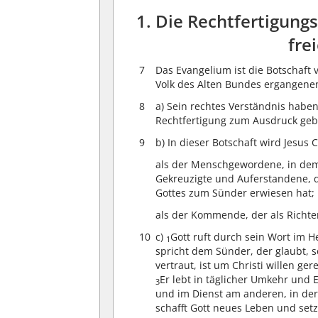
1. Die Rechtfertigungs
fre
7
Das Evangelium ist die Botschaft v
Volk des Alten Bundes ergangene
8
a) Sein rechtes Verständnis haben
Rechtfertigung zum Ausdruck geb
9
b) In dieser Botschaft wird Jesus 
als der Menschgewordene, in dem
Gekreuzigte und Auferstandene, d
Gottes zum Sünder erwiesen hat;
als der Kommende, der als Richter
10
c)
Gott ruft durch sein Wort im 
1
spricht dem Sünder, der glaubt, s
vertraut, ist um Christi willen ge
Er lebt in täglicher Umkehr un
3
und im Dienst am anderen, in der
schafft Gott neues Leben und set