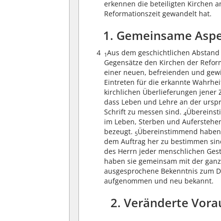
erkennen die beteiligten Kirchen an
Reformationszeit gewandelt hat.
1. Gemeinsame Aspe
4
Aus dem geschichtlichen Abstand h
1
Gegensätze den Kirchen der Refor
einer neuen, befreienden und ge
Eintreten für die erkannte Wahrhe
kirchlichen Überlieferungen jener 
dass Leben und Lehre an der ursp
Schrift zu messen sind.
Übereinst
4
im Leben, Sterben und Auferstehen 
bezeugt.
Übereinstimmend haben s
5
dem Auftrag her zu bestimmen sind
des Herrn jeder menschlichen Gest
haben sie gemeinsam mit der ganze
ausgesprochene Bekenntnis zum Dre
aufgenommen und neu bekannt.
2. Veränderte Vora