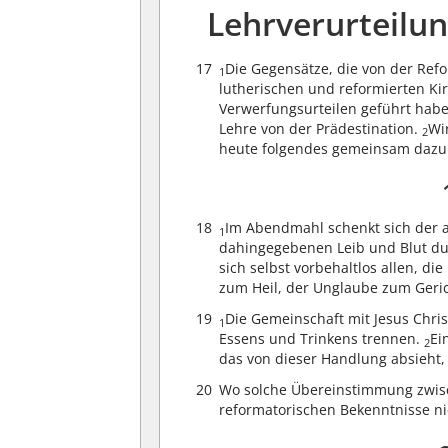
Lehrverurteilu
17
Die Gegensätze, die von der Ref
1
lutherischen und reformierten K
Verwerfungsurteilen geführt habe
Lehre von der Prädestination.
Wi
2
heute folgendes gemeinsam dazu
18
Im Abendmahl schenkt sich der a
1
dahingegebenen Leib und Blut du
sich selbst vorbehaltlos allen, 
zum Heil, der Unglaube zum Geric
19
Die Gemeinschaft mit Jesus Chris
1
Essens und Trinkens trennen.
Ei
2
das von dieser Handlung absieht,
20
Wo solche Übereinstimmung zwisc
reformatorischen Bekenntnisse ni