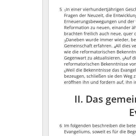
5
In einer vierhundertjährigen Ges
1
Fragen der Neuzeit, die Entwicklung
Erneuerungsbewegungen und der w
Reformation zu neuen, einander ä
brachten freilich auch neue, quer 
Daneben wurde immer wieder, bes
3
Gemeinschaft erfahren.
All dies 
4
wie die reformatorischen Bekenntn
Gegenwart zu aktualisieren.
Auf d
5
reformatorischen Bekenntnisse von
Weil die Bekenntnisse das Evangel
6
bezeugen, schließen sie den Weg z
eröffnen ihn und fordern auf, ihn 
II. Das geme
E
6
Im folgenden beschreiben die bete
Evangeliums, soweit es für die Beg