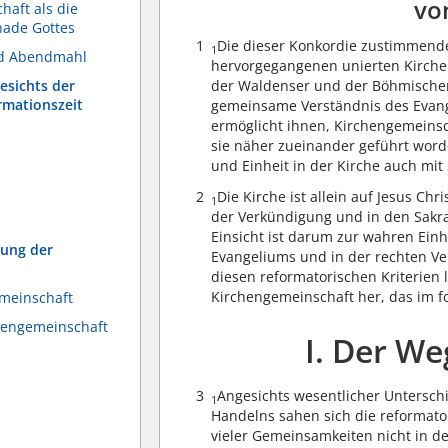
vo
haft als die
nade Gottes
1
Die dieser Konkordie zustimmende
1
nd Abendmahl
hervorgegangenen unierten Kirche
esichts der
der Waldenser und der Böhmischen 
rmationszeit
gemeinsame Verständnis des Evang
ermöglicht ihnen, Kirchengemeinsc
sie näher zueinander geführt word
und Einheit in der Kirche auch mit
2
Die Kirche ist allein auf Jesus Ch
1
der Verkündigung und in den Sak
Einsicht ist darum zur wahren Ein
hung der
Evangeliums und in der rechten V
diesen reformatorischen Kriterien l
Kirchengemeinschaft her, das im f
emeinschaft
chengemeinschaft
I. Der W
3
Angesichts wesentlicher Unterschi
1
Handelns sahen sich die reformato
vieler Gemeinsamkeiten nicht in 