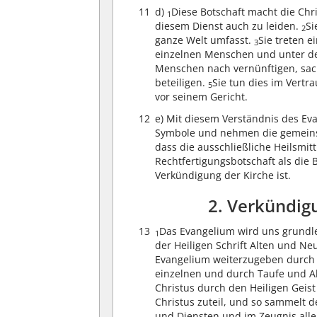
11
d)
Diese Botschaft macht die Chri
1
diesem Dienst auch zu leiden.
Si
2
ganze Welt umfasst.
Sie treten e
3
einzelnen Menschen und unter d
Menschen nach vernünftigen, sa
beteiligen.
Sie tun dies im Vertr
5
vor seinem Gericht.
12
e) Mit diesem Verständnis des Eva
Symbole und nehmen die gemeins
dass die ausschließliche Heilsmitt
Rechtfertigungsbotschaft als die 
Verkündigung der Kirche ist.
2. Verkündig
13
Das Evangelium wird uns grundl
1
der Heiligen Schrift Alten und N
Evangelium weiterzugeben durch 
einzelnen und durch Taufe und 
Christus durch den Heiligen Geis
Christus zuteil, und so sammelt 
und Diensten und im Zeugnis alle