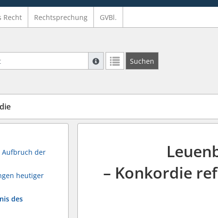
s Recht
Rechtsprechung
GVBl.
Suche mit Platzhalter "*", Bsp. Pfarrer*,
Suchen
Weitere Suchoperatoren finden Sie in un
die
Leuenb
 Aufbruch der
– Konkordie re
ngen heutiger
nis des