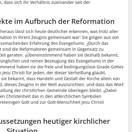
, dass sich ihr Verhältnis zueinander seit der
kte im Aufbruch der Reformation
eraus lässt sich heute deutlicher erkennen, was trotz aller
mation in ihrem Zeugnis gemeinsam war: Sie gingen aus von
wissmachenden Erfahrung des Evangeliums.
Durch das
2
it sind die Reformatoren gemeinsam in Gegensatz zu
Zeit geraten.
Übereinstimmend haben sie deshalb bekannt,
3
rünglichen und reinen Bezeugung des Evangeliums in der
immend haben sie die freie und bedingungslose Gnade Gottes
Jesu Christi für jeden, der dieser Verheißung glaubt,
ie bekannt, dass Handeln und Gestalt der Kirche allein von
, dieses Zeugnis in der Welt auszurichten, und dass das Wort
altung der christlichen Gemeinde überlegen bleibt.
Dabei
6
n Christenheit das in den altkirchlichen Symbolen
ieinigen Gott und zur Gott-Menschheit Jesu Christi
ussetzungen heutiger kirchlicher
Situation