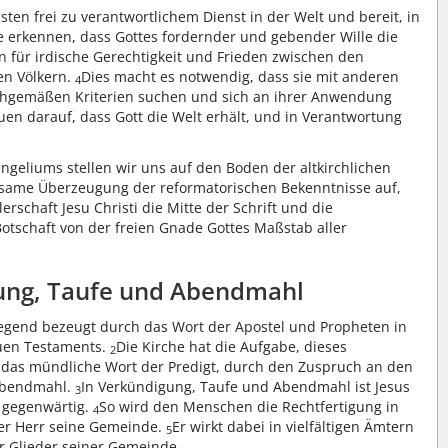
sten frei zu verantwortlichem Dienst in der Welt und bereit, in
e erkennen, dass Gottes fordernder und gebender Wille die
in für irdische Gerechtigkeit und Frieden zwischen den
en Völkern.
Dies macht es notwendig, dass sie mit anderen
4
chgemäßen Kriterien suchen und sich an ihrer Anwendung
auen darauf, dass Gott die Welt erhält, und in Verantwortung
ngeliums stellen wir uns auf den Boden der altkirchlichen
ame Überzeugung der reformatorischen Bekenntnisse auf,
lerschaft Jesu Christi die Mitte der Schrift und die
Botschaft von der freien Gnade Gottes Maßstab aller
ung, Taufe und Abendmahl
egend bezeugt durch das Wort der Apostel und Propheten in
euen Testaments.
Die Kirche hat die Aufgabe, dieses
2
das mündliche Wort der Predigt, durch den Zuspruch an den
Abendmahl.
In Verkündigung, Taufe und Abendmahl ist Jesus
3
t gegenwärtig.
So wird den Menschen die Rechtfertigung in
4
der Herr seine Gemeinde.
Er wirkt dabei in vielfältigen Ämtern
5
r Glieder seiner Gemeinde.