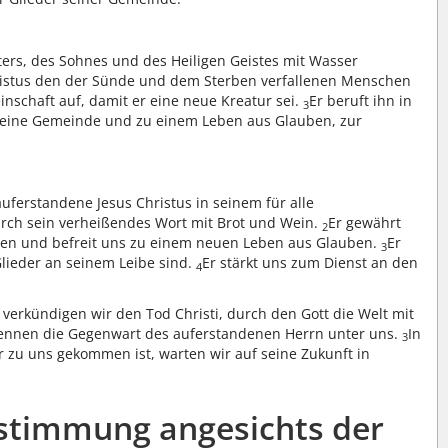
ers, des Sohnes und des Heiligen Geistes mit Wasser
ristus den der Sünde und dem Sterben verfallenen Menschen
inschaft auf, damit er eine neue Kreatur sei.
Er beruft ihn in
3
n seine Gemeinde und zu einem Leben aus Glauben, zur
uferstandene Jesus Christus in seinem für alle
rch sein verheißendes Wort mit Brot und Wein.
Er gewährt
2
en und befreit uns zu einem neuen Leben aus Glauben.
Er
3
Glieder an seinem Leibe sind.
Er stärkt uns zum Dienst an den
4
verkündigen wir den Tod Christi, durch den Gott die Welt mit
ennen die Gegenwart des auferstandenen Herrn unter uns.
In
3
r zu uns gekommen ist, warten wir auf seine Zukunft in
instimmung angesichts der