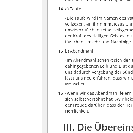
14
a) Taufe
Die Taufe wird im Namen des Vat
1
vollzogen.
In ihr nimmt Jesus Ch
2
unwiderruflich in seine Heilsgeme
der Kraft des Heiligen Geistes i
täglichen Umkehr und Nachfolge.
15
b) Abendmahl
Im Abendmahl schenkt sich der a
1
dahingegebenen Leib und Blut du
uns dadurch Vergebung der Sünd
lässt uns neu erfahren, dass wir 
Menschen.
16
Wenn wir das Abendmahl feiern, 
1
sich selbst versöhnt hat.
Wir bek
2
der Freude darüber, dass der Her
Herrlichkeit.
III. Die Übere