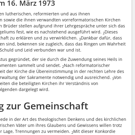
m 16. März 1973
n lutherischen, reformierten und aus ihnen
n sowie die ihnen verwandten vorreformatorischen Kirchen
Brüder stellen aufgrund ihrer Lehrgespräche unter sich das
eliums fest, wie es nachstehend ausgeführt wird.
Dieses
2
haft zu erklären und zu verwirklichen.
Dankbar dafür, dass
3
en sind, bekennen sie zugleich, dass das Ringen um Wahrheit
 Schuld und Leid verbunden war und ist.
ristus gegründet, der sie durch die Zuwendung seines Heils in
ramenten sammelt und sendet.
Nach reformatorischer
2
heit der Kirche die Übereinstimmung in der rechten Lehre des
erwaltung der Sakramente notwendig und ausreichend.
Von
3
eiten die beteiligten Kirchen ihr Verständnis von
olgenden dargelegt wird.
eg zur Gemeinschaft
ede in der Art des theologischen Denkens und des kirchlichen
rischen Väter um ihres Glaubens und Gewissens willen trotz
der Lage, Trennungen zu vermeiden.
Mit dieser Konkordie
2