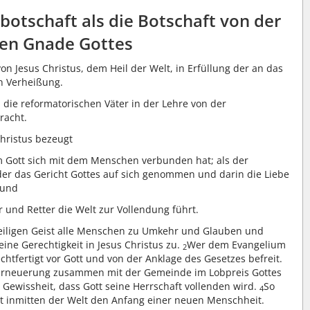
botschaft als die Botschaft von der
ien Gnade Gottes
on Jesus Christus, dem Heil der Welt, in Erfüllung der an das
n Verheißung.
 die reformatorischen Väter in der Lehre von der
racht.
Christus bezeugt
 Gott sich mit dem Menschen verbunden hat; als der
er das Gericht Gottes auf sich genommen und darin die Liebe
 und
 und Retter die Welt zur Vollendung führt.
Heiligen Geist alle Menschen zu Umkehr und Glauben und
eine Gerechtigkeit in Jesus Christus zu.
Wer dem Evangelium
2
rechtfertigt vor Gott und von der Anklage des Gesetzes befreit.
d Erneuerung zusammen mit der Gemeinde im Lobpreis Gottes
 Gewissheit, dass Gott seine Herrschaft vollenden wird.
So
4
zt inmitten der Welt den Anfang einer neuen Menschheit.