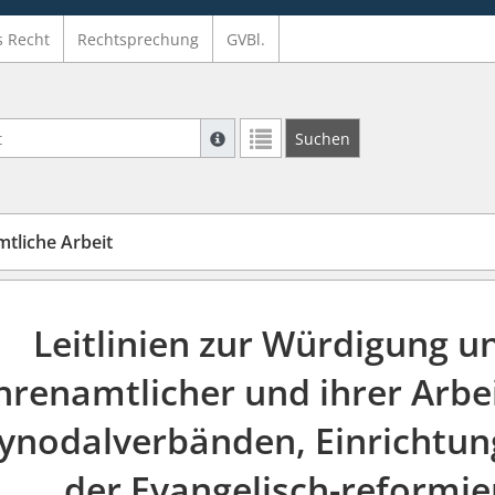
s Recht
Rechtsprechung
GVBl.
Suche mit Platzhalter "*", Bsp. Pfarrer*,
Suchen
Weitere Suchoperatoren finden Sie in un
mtliche Arbeit
Leitlinien zur Würdigung 
hrenamtlicher und ihrer Arbe
ynodalverbänden, Einrichtu
der Evangelisch-reformie