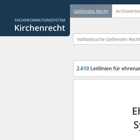
Geltendes Recht
Archivierte
Logo Fachinformationssystem Kirchenrecht
Volltextsuche Geltendes Recht
2.610
Leitlinien für ehrena
E
S