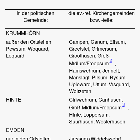
In der politischen
die ev.-ref. Kirchengemeinden
Gemeinde:
bzw. -teile:
KRUMMHÖRN
außer den Ortsteilen
Campen, Canum, Eilsum,
Pewsum, Woquard,
Greetsiel, Grimersum,
Loquard
Groothusen, Groß-
2
Midlum/Freepsum
,
Hamswehrum, Jennelt,
Manslagt, Pilsum, Rysum,
Upleward, Uttum, Visquard,
Woltzeten
HINTE
Cirkwehrum, Canhusen,
3
Groß-Midlum/Freepsum
,
Hinte, Loppersum,
Suurhusen, Westerhusen
EMDEN
nur in den Ortsteilen
Jarssum (Widdelswehr),