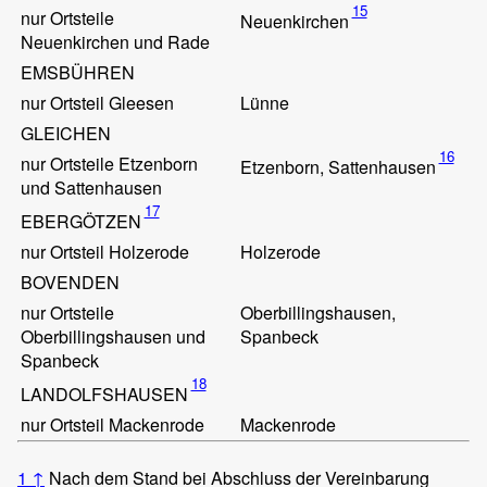
15
nur Ortsteile
Neuenkirchen
Neuenkirchen und Rade
EMSBÜHREN
nur Ortsteil Gleesen
Lünne
GLEICHEN
16
nur Ortsteile Etzenborn
Etzenborn, Sattenhausen
und Sattenhausen
17
EBERGÖTZEN
nur Ortsteil Holzerode
Holzerode
BOVENDEN
nur Ortsteile
Oberbillingshausen,
Oberbillingshausen und
Spanbeck
Spanbeck
18
LANDOLFSHAUSEN
nur Ortsteil Mackenrode
Mackenrode
1
↑
Nach dem Stand bei Abschluss der Vereinbarung