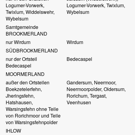
Logumer-Vorwerk,
Logumer-Vorwerk, Twixlum,
Twixlum, Widdelswehr,
Wybelsum
Wybelsum
Samtgemeinde
BROOKMERLAND
nur Wirdum
Wirdum
SÜDBROOKMERLAND
nur der Ortsteil
Bedecaspel
Bedecaspel
MOORMERLAND
außer den Ortsteilen
Gandersum, Neermoor,
Boekzetelerfehn,
Neermoorpolder, Oldersum,
Jheringsfehn,
Rorichum, Tergast,
Hatshausen,
Veenhusen
Warsingsfehn ohne Teile
von Rorichmoor und Teile
von Warsingsfehnpolder
IHLOW