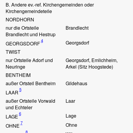
B. Andere ev.-ref. Kirchengemeinden oder
Kirchengemeindeteile
NORDHORN
nur die Ortsteile
Brandlecht
Brandlecht und Hestrup
4
Georgsdorf
GEORGSDORF
TWIST
nur Ortsteile Adorf und
Georgsdorf, Emlichheim,
Neuringe
Arkel (Sitz Hoogstede)
BENTHEIM
außer Ortsteil Bentheim
Gildehaus
5
LAAR
außer Ortsteile Vorwald
Laar
und Echteler
6
Lage
LAGE
7
Ohne
OHNE
8