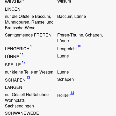
Wilsum
WILSUM
LINGEN
nur die Ortsteile Baccum,
Baccum, Lünne
Münnigbüren, Ramsel und
Bramsche-Wesel
Samtgemeinde FREREN
Freren-Thuine, Schapen,
Lünne
9
10
LENGERICH
Lengericht
11
Lünne
LÜNNE
12
SPELLE
nur kleine Teile im Westen
Lünne
13
Schapen
SCHAPEN
LANGEN
14
nur Ortsteil Holßel ohne
Holßel
Wohnplatz
Sachsendingen
SCHWANEWEDE