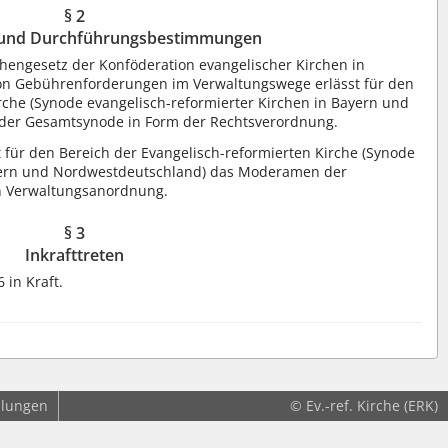
§ 2
 und Durchführungsbestimmungen
ngesetz der Konföderation evangelischer Kirchen in
von Gebührenforderungen im Verwaltungswege erlässt für den
rche (Synode evangelisch-reformierter Kirchen in Bayern und
er Gesamtsynode in Form der Rechtsverordnung.
ür den Bereich der Evangelisch-reformierten Kirche (Synode
ayern und Nordwestdeutschland) das Moderamen der
n Verwaltungsanordnung.
§ 3
Inkrafttreten
 in Kraft.
llungen
© Ev.-ref. Kirche (ERK)