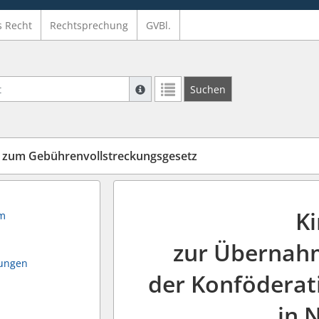
s Recht
Rechtsprechung
GVBl.
Suche mit Platzhalter "*", Bsp. Pfarrer*,
Suchen
Weitere Suchoperatoren finden Sie in un
zum Gebührenvollstreckungsgesetz
K
im
zur Übernahm
ungen
der Konföderat
in 