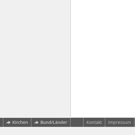
Kirchen
Bund/Länder
Kontakt
Impressum
wbv Kommunikation: Kirchenverwaltung LAW|PUBLISHER