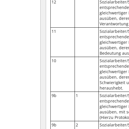
12
Sozialarbeiter
entsprechender
gleichwertiger
ausüben, deren
Verantwortung 
11
Sozialarbeiter
entsprechender
gleichwertiger
ausüben, deren
Bedeutung aus 
10
Sozialarbeiter
entsprechender
gleichwertiger
ausüben, deren
Schwierigkeit 
heraushebt.
9b
1
Sozialarbeiter
entsprechender
gleichwertiger
ausüben, mit s
(Hierzu Protoko
9b
2
Sozialarbeiter