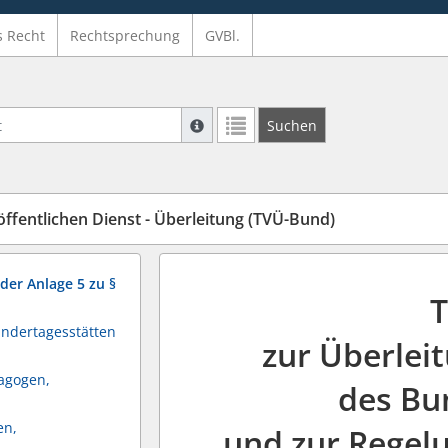
s Recht
Rechtsprechung
GVBl.
Suche mit Platzhalter "*", Bsp. Pfarrer*,
Suchen
Weitere Suchoperatoren finden Sie in un
öffentlichen Dienst - Überleitung (TVÜ-Bund)
 der Anlage 5 zu §
T
Kindertagesstätten
zur Überlei
dagogen,
des Bu
en,
und zur Regel