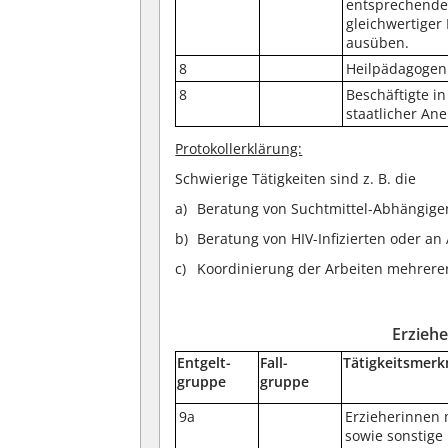
entsprechender
gleichwertiger
ausüben.
8
Heilpädagogen 
8
Beschäftigte in
staatlicher An
Protokollerklärung:
Schwierige Tätigkeiten sind z. B. die
Beratung von Suchtmittel-Abhängige
Beratung von HIV-Infizierten oder an
Koordinierung der Arbeiten mehrerer
Erziehe
Entgelt-
Fall-
Tätigkeitsmerk
gruppe
gruppe
9a
Erzieherinnen 
sowie sonstige