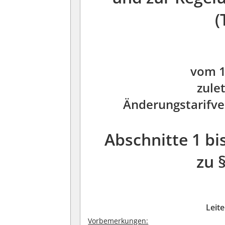
(
vom 1
zule
Änderungstarifver
Abschnitte 1 bis
zu 
Leit
Vorbemerkungen: