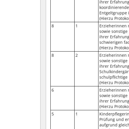
ihrer Erfahrun
koordinierende
Entgeltgruppe 
(Hierzu Protoko
8
1
Erzieherinnen 
sowie sonstige
ihrer Erfahrun
schwierigen fac
(Hierzu Protoko
8
2
Erzieherinnen 
sowie sonstige
ihrer Erfahrun
Schulkindergär
schulpflichtige
(Hierzu Protoko
6
Erzieherinnen 
sowie sonstige
ihrer Erfahrun
(Hierzu Protoko
5
1
Kinderpflegeri
Prüfung und en
aufgrund gleic