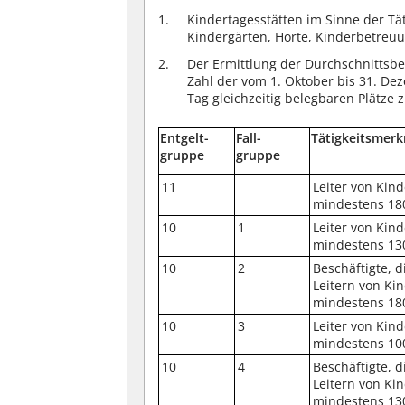
Kindertagesstätten im Sinne der Tä
Kindergärten, Horte, Kinderbetreu
Der Ermittlung der Durchschnittsbel
Zahl der vom 1. Oktober bis 31. D
Tag gleichzeitig belegbaren Plätze 
Entgelt-
Fall-
Tätigkeitsmer
gruppe
gruppe
11
Leiter von Kin
mindestens 180
10
1
Leiter von Kin
mindestens 130
10
2
Beschäftigte, 
Leitern von Ki
mindestens 180
10
3
Leiter von Kin
mindestens 100
10
4
Beschäftigte, 
Leitern von Ki
mindestens 130