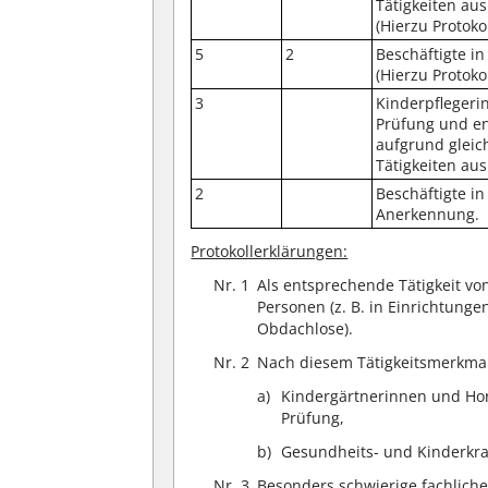
Tätigkeiten aus
(Hierzu Protoko
5
2
Beschäftigte in
(Hierzu Protoko
3
Kinderpflegeri
Prüfung und en
aufgrund gleic
Tätigkeiten au
2
Beschäftigte in
Anerkennung.
Protokollerklärungen:
Nr. 1
Als entsprechende Tätigkeit vo
Personen (z. B. in Einrichtung
Obdachlose).
Nr. 2
Nach diesem Tätigkeitsmerkmal
Kindergärtnerinnen und Hor
Prüfung,
Gesundheits- und Kinderkran
Nr. 3
Besonders schwierige fachliche 