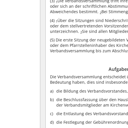
(3)
Die Verbandsversammlung trifft ihr
1
oder sich an der schriftlichen Abstimmu
Abweichendes bestimmt.
Bei Stimmengl
2
(4)
Über die Sitzungen sind Niederschri
1
oder dem stellvertretenden Vorsitzenden
unterzeichnen.
Sie sind allen Mitglie
2
(5)
Die erste Sitzung der neugebildeten
oder dem Pfarrstelleninhaber des Kirch
Verbandsversammlung bis zum Abschluss
Aufgabe
Die Verbandsversammlung entscheidet üb
Bedeutung haben, dies sind insbesonde
die Bildung des Verbandsvorstandes
die Beschlussfassung über den Hausha
der Verbandsmitglieder am Kirchenv
die Entlastung des Verbandsvorstand
die Festlegung der Gebührenordnun