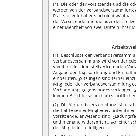
(4)
Die oder der Vorsitzende und die o
1
werden von der Verbandsversammlung a
Pfarrstelleninhaber sind nicht wählbar.
der Vorsitzende und die oder der stell
einer Mehrheit von zwei Dritteln ihrer 
Arbeitswe
(1)
Beschlüsse der Verbandsversammlun
1
Verbandsversammlung wird von der oder 
von der oder dem stellvertretenden Vors
Angabe der Tagesordnung und Einhaltung 
einberufen.
Sitzungen sind ferner ein
3
Mitglieder der Verbandsversammlung od
Verhandlungsgegenstandes verlangen.
können Beschlüsse auch im schriftliche
(2)
Die Verbandsversammlung ist besc
1
die Hälfte seiner Mitglieder, unter ihne
Vorsitzende, anwesend sind.
Ladungsfeh
2
und niemand widerspricht.
An einer sc
3
der Mitglieder beteiligen.