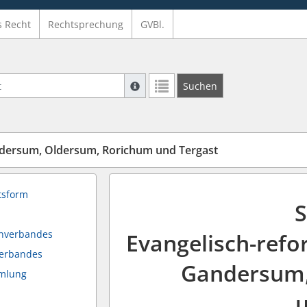
s Recht
Rechtsprechung
GVBl.
Suche mit Platzhalter "*", Bsp. Pfarrer*,
Suchen
Weitere Suchoperatoren finden Sie in un
dersum, Oldersum, Rorichum und Tergast
tsform
S
enverbandes
Evangelisch-ref
verbandes
Gandersum,
mmlung
u