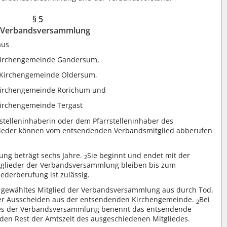
§ 5
 Verbandsversammlung
aus
 Kirchengemeinde Gandersum,
n Kirchengemeinde Oldersum,
 Kirchengemeinde Rorichum und
Kirchengemeinde Tergast
stelleninhaberin oder dem Pfarrstelleninhaber des
lieder können vom entsendenden Verbandsmitglied abberufen
ng beträgt sechs Jahre.
Sie beginnt und endet mit der
2
tglieder der Verbandsversammlung bleiben bis zum
ederberufung ist zulässig.
in gewähltes Mitglied der Verbandsversammlung aus durch Tod,
er Ausscheiden aus der entsendenden Kirchengemeinde.
Bei
2
edes der Verbandsversammlung benennt das entsendende
 den Rest der Amtszeit des ausgeschiedenen Mitgliedes.