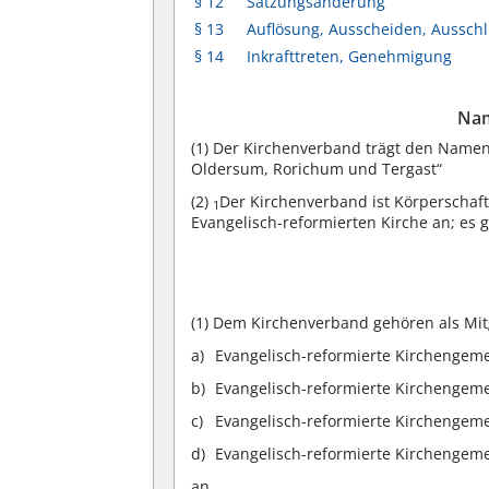
§ 12
Satzungsänderung
§ 13
Auflösung, Ausscheiden, Aussch
§ 14
Inkrafttreten, Genehmigung
Nam
(1)
Der Kirchenverband trägt den Namen
Oldersum, Rorichum und Tergast“
(2)
Der Kirchenverband ist Körperschaft
1
Evangelisch-reformierten Kirche an; es g
(1)
Dem Kirchenverband gehören als Mitg
Evangelisch-reformierte Kirchenge
Evangelisch-reformierte Kirchengem
Evangelisch-reformierte Kirchengem
Evangelisch-reformierte Kirchengem
an.