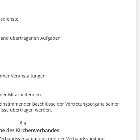
sdienste;
band übertragenen Aufgaben;
;
mer Veranstaltungen;
iner Mitarbeitenden.
nstimmender Beschlüsse der Vertretungsorgane seiner
nisse übertragen werden.
§ 4
ne des Kirchenverbandes
 Verbandsversammlung und der Verbandsvorstand.