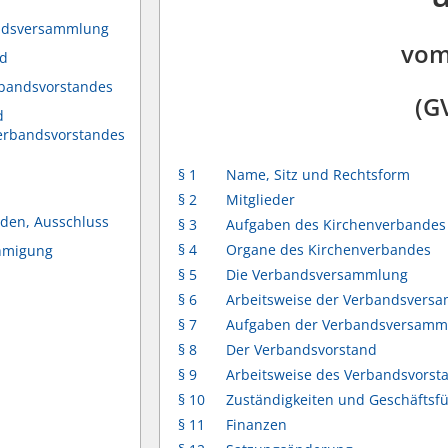
andsversammlung
vom
nd
rbandsvorstandes
(GV
d
erbandsvorstandes
§ 1
Name, Sitz und Rechtsform
§ 2
Mitglieder
iden, Ausschluss
§ 3
Aufgaben des Kirchenverbandes
§ 4
Organe des Kirchenverbandes
ehmigung
§ 5
Die Verbandsversammlung
§ 6
Arbeitsweise der Verbandsvers
§ 7
Aufgaben der Verbandsversamm
§ 8
Der Verbandsvorstand
§ 9
Arbeitsweise des Verbandsvorst
§ 10
Zuständigkeiten und Geschäfts
§ 11
Finanzen