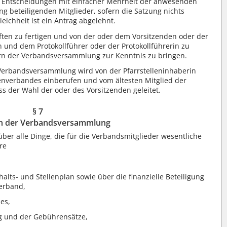
e Entscheidungen mit einfacher Mehrheit der anwesenden
ng beteiligenden Mitglieder, sofern die Satzung nichts
eichheit ist ein Antrag abgelehnt.
ften zu fertigen und von der oder dem Vorsitzenden oder der
 und dem Protokollführer oder der Protokollführerin zu
dern der Verbandsversammlung zur Kenntnis zu bringen.
 Verbandsversammlung wird von der Pfarrstelleninhaberin
enverbandes einberufen und vom ältesten Mitglied der
 der Wahl der oder des Vorsitzenden geleitet.
§ 7
n der Verbandsversammlung
er alle Dinge, die für die Verbandsmitglieder wesentliche
re
,
lts- und Stellenplan sowie über die finanzielle Beteiligung
erband,
es,
g und der Gebührensätze,