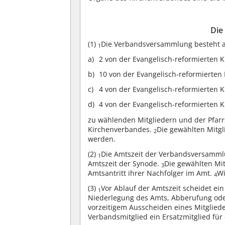
Die
(1)
Die Verbandsversammlung besteht 
1
2 von der Evangelisch-reformierten
10 von der Evangelisch-reformierte
4 von der Evangelisch-reformierten
4 von der Evangelisch-reformierten 
zu wählenden Mitgliedern und der Pfarr
Kirchenverbandes.
Die gewählten Mitg
2
werden.
(2)
Die Amtszeit der Verbandsversammlu
1
Amtszeit der Synode.
Die gewählten Mi
3
Amtsantritt ihrer Nachfolger im Amt.
Wi
4
(3)
Vor Ablauf der Amtszeit scheidet e
1
Niederlegung des Amts, Abberufung od
vorzeitigem Ausscheiden eines Mitgli
Verbandsmitglied ein Ersatzmitglied für