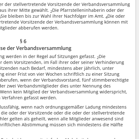
der der stellvertretende Vorsitzende der Verbandsversammlung
us ihrer Mitte gewählt.
Die Pfarrstelleninhaberin oder der
2
Sie bleiben bis zur Wahl ihrer Nachfolger im Amt.
Die oder
3
4
vertretende Vorsitzende der Verbandsversammlung können mit
Mitglieder abberufen werden.
§ 6
ise der Verbandsversammlung
g werden in der Regel auf Sitzungen gefasst.
Die
2
dem Vorsitzenden, im Fall ihrer oder seiner Verhinderung
itzenden nach Bedarf, mindestens aber jährlich, unter
einer Frist von vier Wochen schriftlich zu einer Sitzung
zuberufen, wenn der Verbandsvorstand, fünf stimmberechtigte
er zwei Verbandsmitglieder dies unter Nennung des
Wenn kein Mitglied der Verbandsversammlung widerspricht,
4
n Verfahren gefasst werden.
hlussfähig, wenn nach ordnungsgemäßer Ladung mindestens
n die oder der Vorsitzende oder die oder der stellvertretende
ler gelten als geheilt, wenn alle Mitglieder anwesend sind
hriftlichen Abstimmung müssen sich mindestens die Hälfte