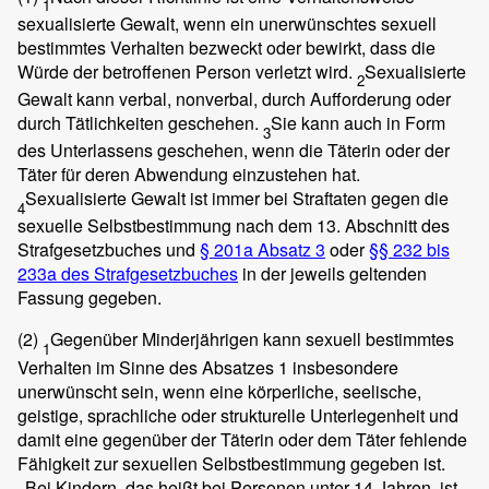
1
sexualisierte Gewalt, wenn ein unerwünschtes sexuell
bestimmtes Verhalten bezweckt oder bewirkt, dass die
Würde der betroffenen Person verletzt wird.
Sexualisierte
2
Gewalt kann verbal, nonverbal, durch Aufforderung oder
durch Tätlichkeiten geschehen.
Sie kann auch in Form
3
des Unterlassens geschehen, wenn die Täterin oder der
Täter für deren Abwendung einzustehen hat.
Sexualisierte Gewalt ist immer bei Straftaten gegen die
4
sexuelle Selbstbestimmung nach dem 13. Abschnitt des
Strafgesetzbuches und
§ 201a Absatz 3
oder
§§ 232 bis
233a des Strafgesetzbuches
in der jeweils geltenden
Fassung gegeben.
(2)
Gegenüber Minderjährigen kann sexuell bestimmtes
1
Verhalten im Sinne des Absatzes 1 insbesondere
unerwünscht sein, wenn eine körperliche, seelische,
geistige, sprachliche oder strukturelle Unterlegenheit und
damit eine gegenüber der Täterin oder dem Täter fehlende
Fähigkeit zur sexuellen Selbstbestimmung gegeben ist.
Bei Kindern, das heißt bei Personen unter 14 Jahren, ist