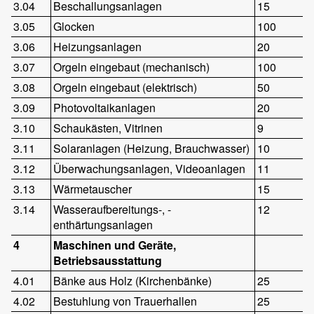
3.04
Beschallungsanlagen
15
3.05
Glocken
100
3.06
Heizungsanlagen
20
3.07
Orgeln eingebaut (mechanisch)
100
3.08
Orgeln eingebaut (elektrisch)
50
3.09
Photovoltaikanlagen
20
3.10
Schaukästen, Vitrinen
9
3.11
Solaranlagen (Heizung, Brauchwasser)
10
3.12
Überwachungsanlagen, Videoanlagen
11
3.13
Wärmetauscher
15
3.14
Wasseraufbereitungs-, -
12
enthärtungsanlagen
4
Maschinen und Geräte,
Betriebsausstattung
4.01
Bänke aus Holz (Kirchenbänke)
25
4.02
Bestuhlung von Trauerhallen
25