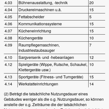
4.03
Bühnenausstattung, -technik
20
4.04
Druckereimaschinen u.ä.
15
4.05
Fettabscheider
5
4.06
Kommunikationssysteme
15
4.07
Kücheneinrichtung
15
4.08
Küchengeräte
10
4.09
Raumpflegemaschinen,
7
Industriestaubsauger
4.10
Sargversenk- und -hebeanlagen
12
4.12
Spielgeräte (Wippe, Rutsche, Schaukel,
10
Klettergeräte usw.)
4.13
Sportgeräte (Fitness- und Turngeräte)
15
4.14
Werkstatteinrichtungen
14
(2)
Beträgt die tatsächliche Nutzungsdauer eines
Gebäudes weniger als die o.g. Nutzungsdauer, so können
anstelle der o.g. Zeiträume die der tatsächlichen