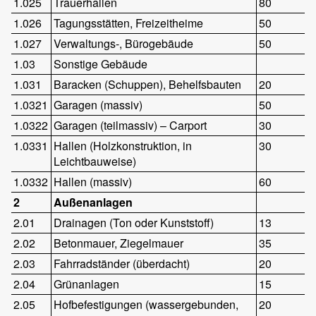
1.025
Trauerhallen
80
1.026
Tagungsstätten, Freizeitheime
50
1.027
Verwaltungs-, Bürogebäude
50
1.03
Sonstige Gebäude
1.031
Baracken (Schuppen), Behelfsbauten
20
1.0321
Garagen (massiv)
50
1.0322
Garagen (teilmassiv) – Carport
30
1.0331
Hallen (Holzkonstruktion, in
30
Leichtbauweise)
1.0332
Hallen (massiv)
60
2
Außenanlagen
2.01
Drainagen (Ton oder Kunststoff)
13
2.02
Betonmauer, Ziegelmauer
35
2.03
Fahrradständer (überdacht)
20
2.04
Grünanlagen
15
2.05
Hofbefestigungen (wassergebunden,
20