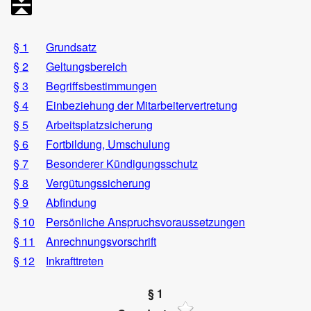
§ 1
Grundsatz
§ 2
Geltungsbereich
§ 3
Begriffsbestimmungen
§ 4
Einbeziehung der Mitarbeitervertretung
§ 5
Arbeitsplatzsicherung
§ 6
Fortbildung, Umschulung
§ 7
Besonderer Kündigungsschutz
§ 8
Vergütungssicherung
§ 9
Abfindung
§ 10
Persönliche Anspruchsvoraussetzungen
§ 11
Anrechnungsvorschrift
§ 12
Inkrafttreten
§ 1