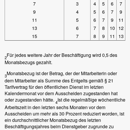
7
3
4
5
6
7
9
4
5
6
7
9
11
5
6
7
9
11
13
6
7
8
10
12
15
7
8
9
11
13
Für jedes weitere Jahr der Beschäftigung wird 0,5 des
2
Monatsbezugs gezahlt.
Monatsbezug ist der Betrag, der der Mitarbeiterin oder
3
dem Mitarbeiter als Summe des Entgelts gemäß § 21
Tarifvertrag für den öffentlichen Dienst im letzten
Kalendermonat vor dem Ausscheiden zugestanden hat
oder zugestanden hätte.
Ist die regelmäßige wöchentliche
4
Arbeitszeit in den letzten sechs Monaten vor dem
Ausscheiden um mehr als 30 Prozent reduziert worden, ist
ein durchschnittlicher Monatsbezug des letzten
Beschäftigungsjahres beim Dienstgeber zugrunde zu